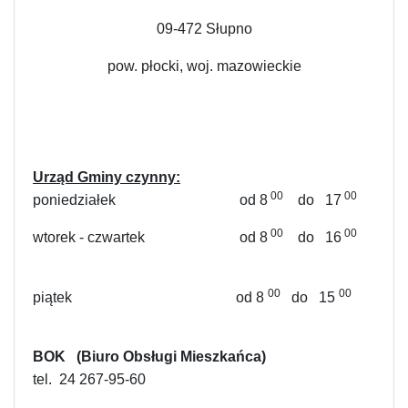
09-472 Słupno
pow. płocki, woj. mazowieckie
Urząd Gminy czynny:
00
00
poniedziałek od 8
do 17
00
00
wtorek - czwartek od 8
do 16
00
00
piątek od 8
do 15
BOK (Biuro Obsługi Mieszkańca)
tel.
24 267-95-60