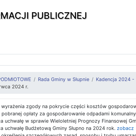
RMACJI PUBLICZNEJ
PODMIOTOWE
Rada Gminy w Słupnie
Kadencja 2024 -
rwca 2024 r.
 wyrażenia zgody na pokrycie części kosztów gospodar
 pobranej opłaty za gospodarowanie odpadami komunaln
a uchwałę w sprawie Wieloletniej Prognozy Finansowej G
ca uchwałę Budżetową Gminy Słupno na 2024 rok.
zobacz
określenia szczegółowych zasad, sposobu i trybu umarzania