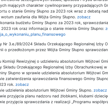
nych mających charakter cywilnoprawny przypadających G
ortu o stanie Gminy Słupno za 2023 rok wraz z debatą na
 wotum zaufania dla Wójta Gminy Słupno.
zobacz
konania budżetu Gminy Słupno za 2023 rok, sprawozdan
za 2023 rok oraz informacja o stanie mienia Gminy Słupno:
z
cja_o_wykonaniu_planu_finansowego
 Nr 3.e./89/2024 Składu Orzekającego Regionalnej Izby 
inii o przedłożonym przez Wójta Gminy Słupno sprawozda
 Komisji Rewizyjnej o udzieleniu absolutorium Wójtowi G
 Składu Orzekającego Regionalnej Izby Obrachunkowej w W
iny Słupno w sprawie udzielenia absolutorium Wójtowi Gm
wie zatwierdzenia sprawozdania finansowego Gminy Słup
023 rok.
zobacz
ie udzielenia absolutorium Wójtowi Gminy Słupno.
zobacz
wie przyjęcia planu nadzoru nad żłobkami, klubami dzieci
wie przyjęcia sprawozdania z realizacji „Programu współ