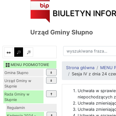
BIULETYN INFO
Urząd Gminy Słupno
MENU PODMIOTOWE
Strona główna
MENU 
Gmina Słupno
Sesja IV z dnia 24 cze
Urząd Gminy w
Słupnie
Uchwała w sprawie
Rada Gminy w
niepochodzących z
Słupnie
Uchwała zmieniając
Regulamin
Uchwała zmieniają
Uchwała w sprawie 
Kadencja 2024 -