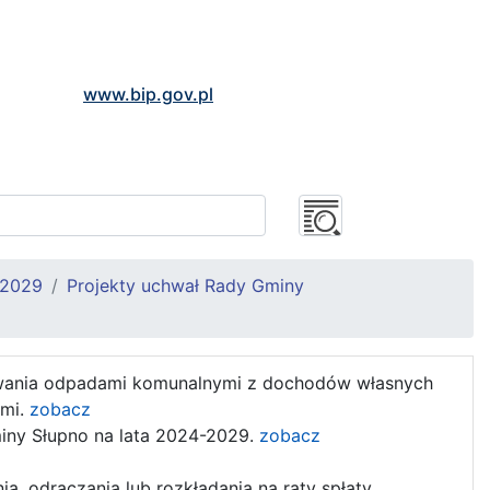
www.bip.gov.pl
 2029
Projekty uchwał Rady Gminy
owania odpadami komunalnymi z dochodów własnych
ymi.
zobacz
miny Słupno na lata 2024-2029.
zobacz
, odraczania lub rozkładania na raty spłaty