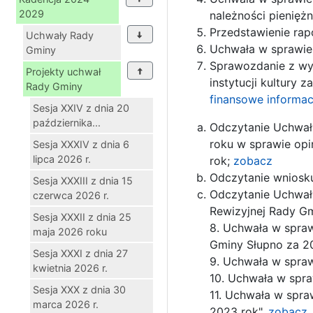
2029
należności pienięż
Przedstawienie rap
Uchwały Rady
Uchwała w sprawie
Gminy
Sprawozdanie z wy
Projekty uchwał
instytucji kultury 
Rady Gminy
finansowe
informa
Sesja XXIV z dnia 20
października...
Odczytanie Uchwały
roku w sprawie op
Sesja XXXIV z dnia 6
lipca 2026 r.
rok;
zobacz
Odczytanie wniosku
Sesja XXXIII z dnia 15
Odczytanie Uchwały
czerwca 2026 r.
Rewizyjnej Rady Gm
Sesja XXXII z dnia 25
8. Uchwała w spra
maja 2026 roku
Gminy Słupno za 2
Sesja XXXI z dnia 27
9. Uchwała w spraw
kwietnia 2026 r.
10. Uchwała w spra
Sesja XXX z dnia 30
11. Uchwała w spra
marca 2026 r.
2023 rok".
zobacz