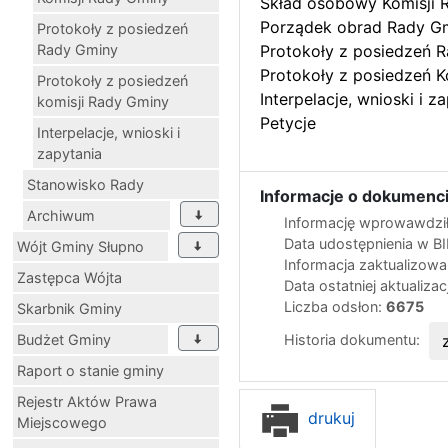
Skład osobowy Komisji 
Porządek obrad Rady G
Protokoły z posiedzeń
Rady Gminy
Protokoły z posiedzeń 
Protokoły z posiedzeń K
Protokoły z posiedzeń
Interpelacje, wnioski i z
komisji Rady Gminy
Petycje
Interpelacje, wnioski i
zapytania
Stanowisko Rady
Informacje o dokumenci
Archiwum
Informację wprowawdził
Data udostępnienia w B
Wójt Gminy Słupno
Informacja zaktualizow
Zastępca Wójta
Data ostatniej aktualizac
Liczba odsłon:
6675
Skarbnik Gminy
Historia dokumentu:
Budżet Gminy
Raport o stanie gminy
Rejestr Aktów Prawa
drukuj
Miejscowego