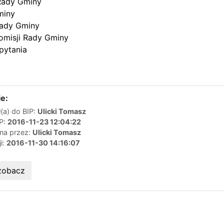
Rady Gminy
miny
Rady Gminy
omisji Rady Gminy
apytania
e:
(a) do BIP:
Ulicki Tomasz
IP:
2016-11-23 12:04:22
ana przez:
Ulicki Tomasz
ji:
2016-11-30 14:16:07
zobacz