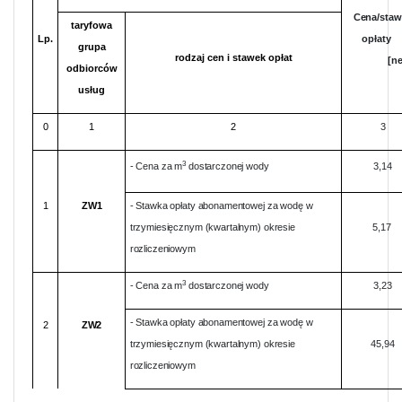
Cena/staw
taryfowa
Lp.
opłaty
grupa
rodzaj cen i stawek opłat
[ne
odbiorców
usług
0
1
2
3
3
- Cena za m
dostarczonej wody
3,14
1
ZW1
- Stawka opłaty abonamentowej za wodę w
trzymiesięcznym (kwartalnym) okresie
5,17
rozliczeniowym
3
- Cena za m
dostarczonej wody
3,23
- Stawka opłaty abonamentowej za wodę w
2
ZW2
trzymiesięcznym (kwartalnym) okresie
45,94
rozliczeniowym