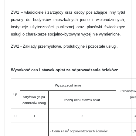
ZW1 – właściciele i zarządcy oraz osoby posiadające inny tytuł
prawny do budynków mieszkalnych jedno
i wielorodzinnych,
instytucje użyteczności publicznej oraz placówki świadczące
usługi o charakterze socjalno–bytowym wyżej nie wymienione.
ZW2 - Zakłady przemysłowe, produkcyjne i pozostałe usługi.
Wysokość cen i stawek opłat za odprowadzanie ścieków:
Wyszczególnienie
Cena/staw
Lp.
taryfowa grupa
[net
rodzaj cen i stawek opłat
odbiorców usług
0
1
2
3
3
- Cena za m
odprowadzonych ścieków
5,