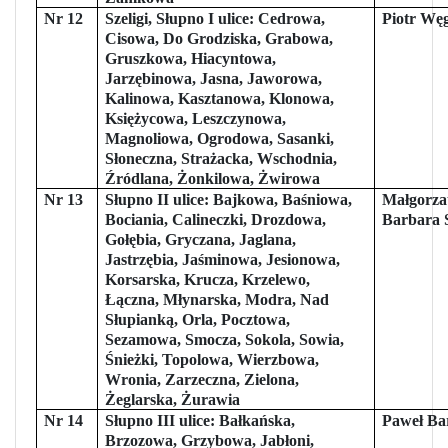
Nr 12
Szeligi, Słupno I ulice: Cedrowa,
Piotr Węg
Cisowa, Do Grodziska, Grabowa,
Gruszkowa, Hiacyntowa,
Jarzębinowa, Jasna, Jaworowa,
Kalinowa, Kasztanowa, Klonowa,
Księżycowa, Leszczynowa,
Magnoliowa, Ogrodowa, Sasanki,
Słoneczna, Strażacka, Wschodnia,
Źródlana, Żonkilowa, Żwirowa
Nr 13
Słupno II ulice: Bajkowa, Baśniowa,
Małgorza
Bociania, Calineczki, Drozdowa,
Barbara 
Gołębia, Gryczana, Jaglana,
Jastrzębia, Jaśminowa, Jesionowa,
Korsarska, Krucza, Krzelewo,
Łączna, Młynarska, Modra, Nad
Słupianką, Orla, Pocztowa,
Sezamowa, Smocza, Sokola, Sowia,
Śnieżki, Topolowa, Wierzbowa,
Wronia, Zarzeczna, Zielona,
Żeglarska, Żurawia
Nr 14
Słupno III ulice: Bałkańska,
Paweł Ba
Brzozowa, Grzybowa, Jabłoni,