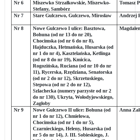
Nr 6
Miszewko Strzałkowskie, Miszewko-
Tomasz P
Stefany, Sambórz
Nr 7
Stare Gulczewo, Gulczewo, Mirosław
Andrzej P
Nr 8
Nowe Gulczewo I ulice: Basztowa,
Magdalen
Bohuna (od nr 13 do nr 20),
Chocimska (od nr 6 do nr 8),
Hajduczka, Hetmańska, Husarska (od
nr 1 do nr 4), Kasztelańska, Ketlinga
(od nr 8 do nr 19), Kmicica,
Rogozińska, Ruciana (od nr 10 do nr
11), Rycerska, Rzędziana, Senatorska
(od nr 2 do nr 12), Skrzetuskiego,
Stepowa (od nr 2 do nr 12),
Szlachecka (numery parzyste od nr 2
do nr 130), Ukryta, Wołodyjowskiego,
Zagłoby
Nr 9
Nowe Gulczewo II ulice: Bohuna (od
Anna Za
nr 1 do nr 12), Chmielowa,
Chocimska (od nr 1 do nr 5),
Czarnieckiego, Heleny, Husarska (od
nr 5 do nr 14), J. III. Sobieskiego, J.