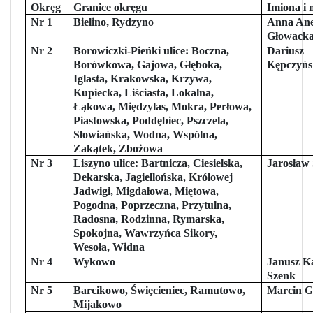
Okręg
Granice okręgu
Imiona i 
Nr 1
Bielino, Rydzyno
Anna Ane
Głowack
Nr 2
Borowiczki-Pieńki ulice: Boczna,
Dariusz
Borówkowa, Gajowa, Głęboka,
Kępczyńs
Iglasta, Krakowska, Krzywa,
Kupiecka, Liściasta, Lokalna,
Łąkowa, Międzylas, Mokra, Perłowa,
Piastowska, Poddębiec, Pszczela,
Słowiańska, Wodna, Wspólna,
Zakątek, Zbożowa
Nr 3
Liszyno ulice: Bartnicza, Ciesielska,
Jarosław 
Dekarska, Jagiellońska, Królowej
Jadwigi, Migdałowa, Miętowa,
Pogodna, Poprzeczna, Przytulna,
Radosna, Rodzinna, Rymarska,
Spokojna, Wawrzyńca Sikory,
Wesoła, Widna
Nr 4
Wykowo
Janusz K
Szenk
Nr 5
Barcikowo, Święcieniec, Ramutowo,
Marcin G
Mijakowo