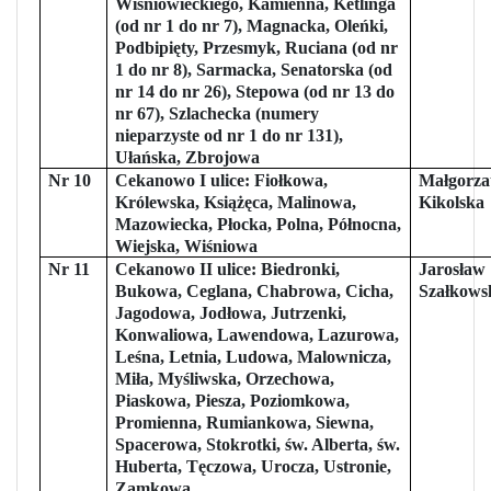
Wiśniowieckiego, Kamienna, Ketlinga
(od nr 1 do nr 7), Magnacka, Oleńki,
Podbipięty, Przesmyk, Ruciana (od nr
1 do nr 8), Sarmacka, Senatorska (od
nr 14 do nr 26), Stepowa (od nr 13 do
nr 67), Szlachecka (numery
nieparzyste od nr 1 do nr 131),
Ułańska, Zbrojowa
Nr 10
Cekanowo I ulice: Fiołkowa,
Małgorza
Królewska, Książęca, Malinowa,
Kikolska
Mazowiecka, Płocka, Polna, Północna,
Wiejska, Wiśniowa
Nr 11
Cekanowo II ulice: Biedronki,
Jarosław
Bukowa, Ceglana, Chabrowa, Cicha,
Szałkows
Jagodowa, Jodłowa, Jutrzenki,
Konwaliowa, Lawendowa, Lazurowa,
Leśna, Letnia, Ludowa, Malownicza,
Miła, Myśliwska, Orzechowa,
Piaskowa, Piesza, Poziomkowa,
Promienna, Rumiankowa, Siewna,
Spacerowa, Stokrotki, św. Alberta, św.
Huberta, Tęczowa, Urocza, Ustronie,
Zamkowa