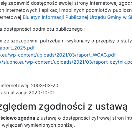
ię zapewnić dostępność swojej strony internetowej zgodni
ron internetowych i aplikacji mobilnych podmiotów public
ternetowej
Biuletyn Informacji Publicznej Urzędu Gminy w S
ia dostępności podmiotu publicznego :
 ze szczegółymi potrzebami wykonany o przepisy o staty
raport_2025.pdf
no.eu/wp-content/uploads/2021/03/raport_WCAG.pdf
://slupno.eu/wp-content/uploads/2021/03/raport_czytnik.p
y internetowej: 2003-03-20
j aktualizacji: 2020-10-01
zględem zgodności z ustawą
ęściowo zgodna
z ustawą o dostępności cyfrowej stron int
 wyłączeń wymienionych poniżej.