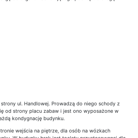
 strony ul. Handlowej. Prowadzą do niego schody z
ię od strony placu zabaw i jest ono wyposażone w
każdą kondygnację budynku.
tronie wejścia na piętrze, dla osób na wózkach
ynku. W budynku brak jest toalety przystosowanej dla