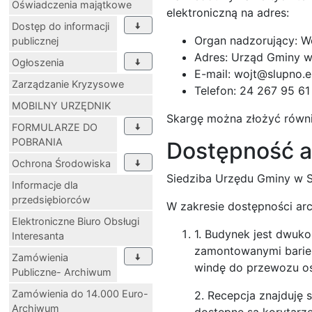
Oświadczenia majątkowe
elektroniczną na adres:
Dostęp do informacji
Organ nadzorujący: W
publicznej
Adres: Urząd Gminy w 
Ogłoszenia
E-mail: wojt@slupno.e
Zarządzanie Kryzysowe
Telefon: 24 267 95 61
MOBILNY URZĘDNIK
Skargę można złożyć równ
FORMULARZE DO
POBRANIA
Dostępność a
Ochrona Środowiska
Siedziba Urzędu Gminy w Sł
Informacje dla
przedsiębiorców
W zakresie dostępności arc
Elektroniczne Biuro Obsługi
1. Budynek jest dwuko
Interesanta
zamontowanymi barier
Zamówienia
windę do przewozu os
Publiczne- Archiwum
Zamówienia do 14.000 Euro-
2. Recepcja znajduję 
Archiwum
dostępne są korytarze