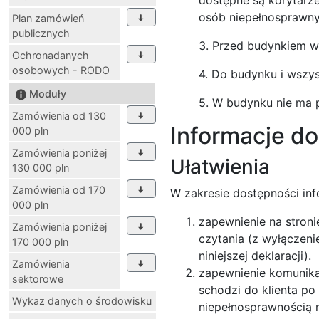
osób niepełnosprawny
Plan zamówień
publicznych
3. Przed budynkiem w
Ochronadanych
osobowych - RODO
4. Do budynku i wszy
Moduły
5. W budynku nie ma p
Zamówienia od 130
Informacje d
000 pln
Zamówienia poniżej
Ułatwienia
130 000 pln
Zamówienia od 170
W zakresie dostępności in
000 pln
zapewnienie na stroni
Zamówienia poniżej
czytania (z wyłączeni
170 000 pln
niniejszej deklaracji).
Zamówienia
zapewnienie komunika
sektorowe
schodzi do klienta po
Wykaz danych o środowisku
niepełnosprawnością 