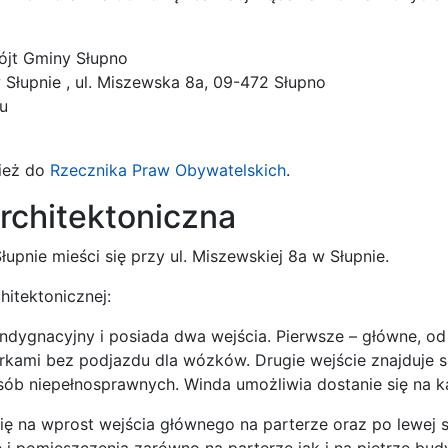
ójt Gminy Słupno
Słupnie , ul. Miszewska 8a, 09-472 Słupno
u
ież do
Rzecznika Praw Obywatelskich
.
rchitektoniczna
upnie mieści się przy ul. Miszewskiej 8a w Słupnie.
hitektonicznej:
ndygnacyjny i posiada dwa wejścia. Pierwsze – główne, od
kami bez podjazdu dla wózków. Drugie wejście znajduje s
ób niepełnosprawnych. Winda umożliwia dostanie się na 
się na wprost wejścia głównego na parterze oraz po lewej s
 i pomieszczenia zarówno na parterze jak i na piętrze bud