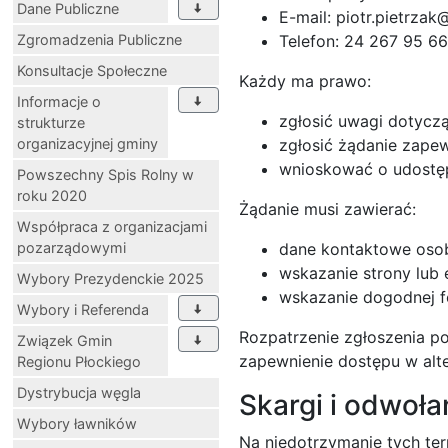
Dane Publiczne
E-mail: piotr.pietrzak
Zgromadzenia Publiczne
Telefon: 24 267 95 66
Konsultacje Społeczne
Każdy ma prawo:
Informacje o
zgłosić uwagi dotyczą
strukturze
organizacyjnej gminy
zgłosić żądanie zapew
wnioskować o udostępn
Powszechny Spis Rolny w
roku 2020
Żądanie musi zawierać:
Współpraca z organizacjami
pozarządowymi
dane kontaktowe osob
wskazanie strony lub 
Wybory Prezydenckie 2025
wskazanie dogodnej fo
Wybory i Referenda
Rozpatrzenie zgłoszenia po
Związek Gmin
zapewnienie dostępu w alte
Regionu Płockiego
Dystrybucja węgla
Skargi i odwoła
Wybory ławników
Na niedotrzymanie tych te