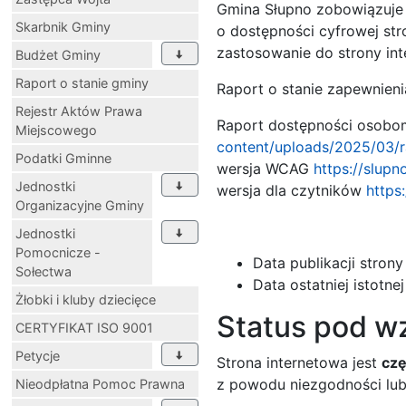
Gmina Słupno zobowiązuje s
Skarbnik Gminy
o dostępności cyfrowej st
zastosowanie do strony in
Budżet Gminy
Raport o stanie gminy
Raport o stanie zapewnien
Rejestr Aktów Prawa
Raport dostępności osobom
Miejscowego
content/uploads/2025/03/
Podatki Gminne
wersja WCAG
https://slup
Jednostki
wersja dla czytników
https
Organizacyjne Gminy
Jednostki
Pomocnicze -
Data publikacji stron
Sołectwa
Data ostatniej istotne
Żłobki i kluby dziecięce
Status pod w
CERTYFIKAT ISO 9001
Petycje
Strona internetowa jest
cz
z powodu niezgodności lub
Nieodpłatna Pomoc Prawna