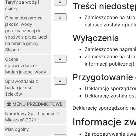
Taryfy za wodę i
Treści niedost
ścieki
Zamieszczone na stron
Ocena obszarowa
jakości wody
całości: zostały opub
przeznaczonej do
Wyłączenia
spożycia przez ludzi
na terenie gminy
Zamieszczone nagrani
Słupno
Zamieszczone na stron
Ocena i
informacji publicznej).
sprawozdania z
badań jakości wody
Przygotowanie 
Sprawozdania z
badań jakości
Deklarację sporządzo
ścieków
Deklarację została os
MENU PRZEDMIOTOWE
Deklarację sporządzono n
Narodowy Spis Ludności i
Informacje zw
Mieszkań 2021 r.
Plan ogólny
Za rozpatrywanie uwa