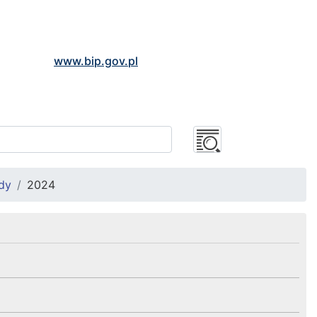
www.bip.gov.pl
dy
2024