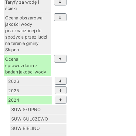
Taryfy za wodę i
ścieki
Ocena obszarowa
jakości wody
przeznaczonej do
spożycia przez ludzi
na terenie gminy
Słupno
Ocena i
sprawozdania z
badań jakości wody
2026
2025
2024
SUW SŁUPNO
SUW GULCZEWO
SUW BIELINO