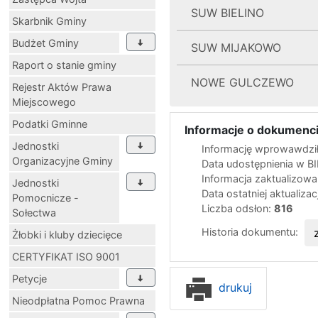
SUW BIELINO
Skarbnik Gminy
Budżet Gminy
SUW MIJAKOWO
Raport o stanie gminy
NOWE GULCZEWO
Rejestr Aktów Prawa
Miejscowego
Podatki Gminne
Informacje o dokumenci
Jednostki
Informację wprowawdził
Organizacyjne Gminy
Data udostępnienia w B
Informacja zaktualizow
Jednostki
Data ostatniej aktualizac
Pomocnicze -
Liczba odsłon:
816
Sołectwa
Historia dokumentu:
Żłobki i kluby dziecięce
CERTYFIKAT ISO 9001
Petycje
drukuj
Nieodpłatna Pomoc Prawna